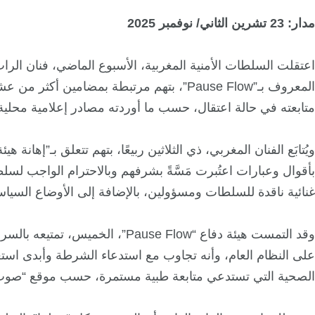
مدار: 23 تشرين الثاني/ نوفمبر 2025
اعتقلت السلطات الأمنية المغربية، الأسبوع الماضي، فنان الر
المعروف بـ”Pause Flow”، بتهم مرتبطة بمضامين
متابعته في حالة اعتقال، حسب ما أوردته مصادر إعلامية محلية
ويُتابَع الفنان المغربي، ذي الثلاثين ربيعًا، بتهم تتعلق بـ”إهان
بأقوال وعبارات اعتُبرت مَسَّةً بشرفهم وبالاحترام الواجب لس
غنائية ناقدة للسلطات ومسؤولين، بالإضافة إلى الأوضاع السياسية
وقد التمست هيئة دفاع “Pause Flow”، ا
على النظام العام، وأنه تجاوب مع استدعاء الشرطة وأبدى استعداد
الصحية التي تستدعي متابعة طبية مستمرة، حسب موقع “صوت 