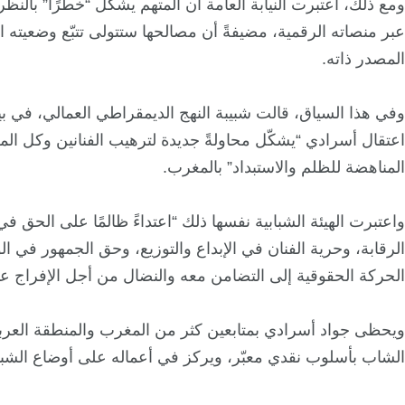
ومع ذلك، اعتبرت النيابة العامة أن المتهم يشكل “خطرًا” بالنظر 
عبر منصاته الرقمية، مضيفةً أن مصالحها ستتولى تتبّع وضعيته ا
المصدر ذاته.
وفي هذا السياق، قالت شبيبة النهج الديمقراطي العمالي، في ب
اعتقال أسرادي “يشكّل محاولةً جديدة لترهيب الفنانين وكل الم
المناهضة للظلم والاستبداد” بالمغرب.
واعتبرت الهيئة الشبابية نفسها ذلك “اعتداءً ظالمًا على الحق ف
الرقابة، وحرية الفنان في الإبداع والتوزيع، وحق الجمهور في 
الحركة الحقوقية إلى التضامن معه والنضال من أجل الإفراج عن
ويحظى جواد أسرادي بمتابعين كثر من المغرب والمنطقة العربي
الشاب بأسلوب نقدي معبّر، ويركز في أعماله على أوضاع الشب