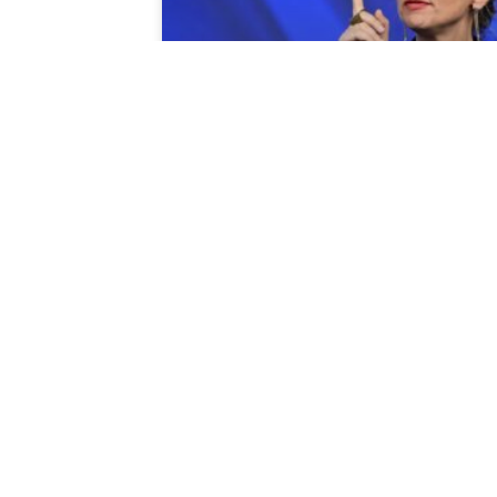
انشيسكا ألبانيزي: العالم يسمح
لإسرائيل بتعذيب الفلسطينيين
مدار: 24 آذار/ مارس 2026 قالت الخبيرة
ممية فرانشيسكا ألبانيزي الاثنين إن العالم
طلق يد إسرائيل لتعذيب الفلسطينيين،
اصفة الحياة في الأراضي المحتلة بأنها
“سلسلة