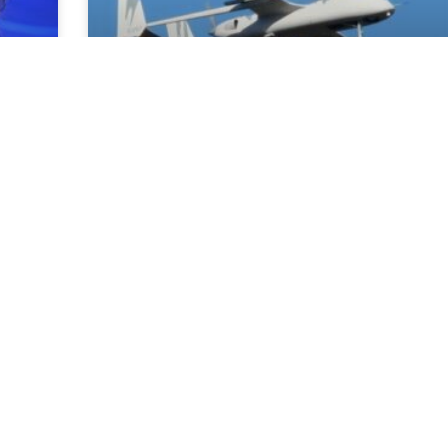
الأمم المتحدة: مقتل أكثر من 500
فر
مدني بضربات بمسيّرات في
السودان هذا العام
الأ
أ ف ب/ مدار: 24 آذار/ مارس 2026 أعلنت
أ
الأمم المتحدة الثلاثاء أن أكثر من 500 مدني
و
قُتلوا بضربات نُفّذت بمسيّرات في السودان
بين كانون