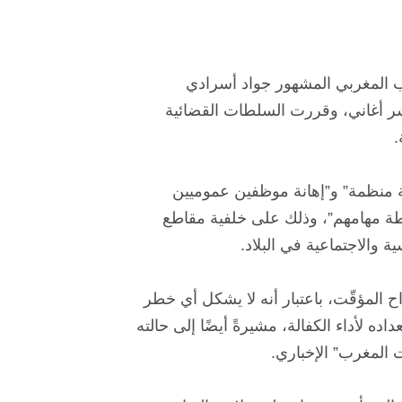
اب المغربي المشهور جواد أسرادي
 أكثر من عشر أغاني، وقررت السلطات القضائية
.
ة هيئة منظمة” و”إهانة موظفين عموميين
لطة مهامهم”، وذلك على خلفية مقاطع
 والاجتماعية في البلاد.
لخميس، تمتيعه بالسراح المؤقّت، باعتبار أنه لا يشكل أي خطر
ه لأداء الكفالة، مشيرةً أيضًا إلى حالته
المغرب” الإخباري.