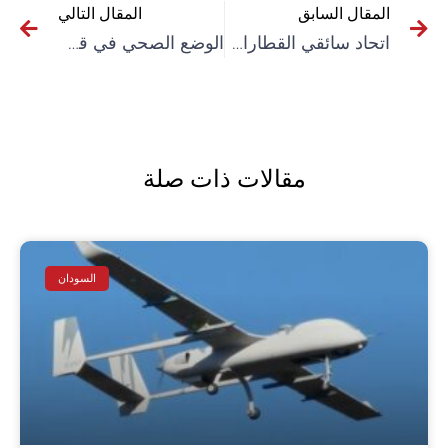
المقال السابق
المقال التالي
اتحاد سائقي القطارات في ألمانيا يدعو إلى إضراب لستة أيام
الوضع الصحي في قطاع غزة “كارثي” و20 ألف طفل وُلدوا “في الجحيم”
مقالات ذات صلة
السودان