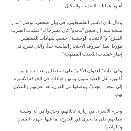
أشهد عمليات التعذيب والتنكيل.
وقال نادي الأسير الفلسطيني، في بيان صحفي، توصل “مدار”
بسخة منه، إن سجن “مجدو” كان مسرحا لـ “عمليات الضرب
المبرّح” و”الاقتحام الوحشية”، حسب شهادات المعتقلين،
موردا أيضا “ظروف الاحتجاز القاسية جداً، والتي تندرج في
إطار عمليات التّعذيب الممنهجة”.
وفي بداية “العدوان الأكبر” على المعتقلين بعد السابع من
أكتوبر، نقل العديد منهم، ومنهم قيادات في الحركة الأسيرة
إلى سجن “مجدو”، ووضعوا في العزل، بعد تعذيبهم والتنكيل
بهم.
وحرم الأسرى من زيارة عائلاتهم، وجرّدوا من أي وسيلة
تطلعهم على ما يجري في الخارج، بما فيها أجهزة “التلفاز”
و”الراديو”.