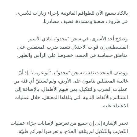
بالكاد يسمح الآن للطواقم القانونية بإجراء زيارات للأسرى
في ظروف صعبة ومشددة، تضيف مصادرنا.
وصرّح أحد الأسرى، في سجن “مجدو”، لنادي الأسير
الفلسطيني إن قوات الاحتلال تتعمد ضرب المعتقلين على
مناطق حساسة في الجسد، خصوصا على الرأس والظهر.
ووصف المتحدث نفسه سجن “مجدو” بـ “أبو غريب”، إذ أنّ
غالبية المعتقلين ينامون على الأرض، ولم تُستثنَّ أي فئة من
عمليات الضرب والتنكيل، بمن فيهم الأطفال، بالإضافة إلى
الشتائم والألفاظ النابية التي يتلقاها المعتقل، خلال عمليات
الاعتداء عليه.
تجدر الإشارة إلى إن جميع من تعرضوا لإصابات جرّاء عمليات
التّعذيب والتّنكيل لم يتلقوا العلاج، و تعرضوا لجرائم طبيّة،