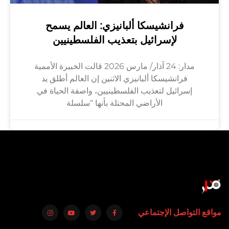
فرانشيسكا ألبانيزي: العالم يسمح
لإسرائيل بتعذيب الفلسطينيين
مدار: 24 آذار/ مارس 2026 قالت الخبيرة الأممية
فرانشيسكا ألبانيزي الاثنين إن العالم أطلق يد
إسرائيل لتعذيب الفلسطينيين، واصفة الحياة في
الأراضي المحتلة بأنها “سلسلة
مواقع التواصل الإجتماعي