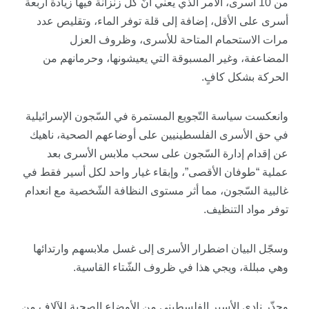
من 10 أسرى، الأمر الذي يعني أنّ كل زنزانة فيها زيادة أربعة
أسرى على الأقل، إضافة إلى قلة توفر الماء، وتقليص عدد
مرات الاستحمام المتاحة للأسرى، وظروف العزل
المضاعفة، وغير المسبوقة التي يعيشونها، وحرمانهم من
الحركة بشكل كافٍ.
وانعكست سياسة التّجويع المستمرة في السّجون الإسرائيلية
في حق الأسرى الفلسطينيين على أوضاعهم الصحية، ناهيك
عن إقدام إدارة السّجون على سحب ملابس الأسرى بعد
عملية “طوفان الأقصى”، وإبقاء غيار واحد لكل أسير فقط في
غالبية السّجون، مما أثر مستوى النظافة الشّخصية مع انعدام
توفر مواد التنظيف.
وسجّل البيان اضطرار الأسرى إلى غسل ملابسهم وارتدائها
وهي مبللة، ويجي هذا في ظروف الشّتاء القاسية.
وحذّر نادي الأسير الفلسطيني من الأوضاع الصحية للآلاف من