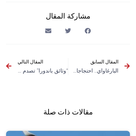
مشاركة المقال
المقال السابق
المقال التالي
البارغاواي.. احتجاجات واسعة ضد سياسات الحكومة اليمينية تنذر بانفجار اجتماعي
“وثائق باندورا” تصدم الشارع الأردني بتسريبات تورط عاهل البلاد
مقالات ذات صلة