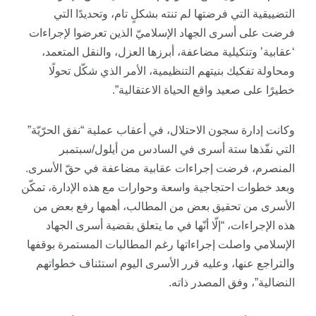
التضييقية التي فرضتها لم تنته بشكلٍ تام، وتحديدًا التي
فرضت على أسرى الجهاد الإسلاميّ الذين تعرضوا لإجراءات
‘عقابية’ وتنكيلية مضاعفة، أبرزها العزل، والنقل المتعمد،
ومحاولة تفكيك بنيتهم التنظيمية، الأمر الذي شكّل تحولًا
خطيرًا على صعيد واقع الحياة الاعتقالية”.
وكانت إدارة سجون الاحتلال، في أعقاب عملية “نفق الحرّيّة”
التي نفّذها ستة أسرى في السادس من أيلول/سبتمبر
المنصرم، فرضت إجراءات عقابية مضاعفة في حقّ الأسرى.
وبعد خطوات احتجاجية واسعة وحوارات مع هذه الإدارة، تمكّن
الأسرى من تحقيق بعض من المطالب، أهمها رفع بعض من
هذه الإجراءات، “إلّا أنّها في ما يتعلق بقضية أسرى الجهاد
الإسلامي واصلت إجراءاتها رغم المطالبات المستمرة بوقفها
والتراجع عنها، وعليه قرر الأسرى اليوم استئناف خطواتهم
النضالية”، وفق المصدر ذاته.