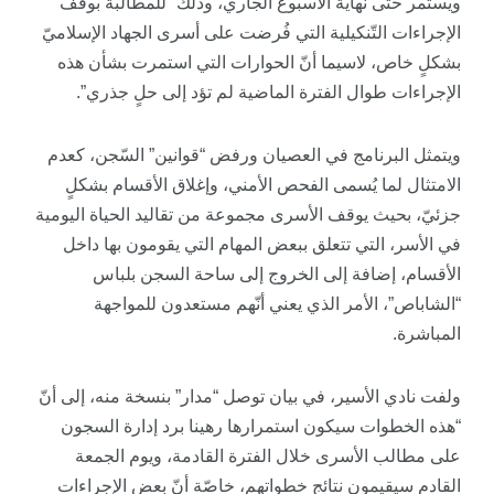
ويستمر حتى نهاية الأسبوع الجاري، وذلك “للمطالبة بوقف
الإجراءات التّنكيلية التي فُرضت على أسرى الجهاد الإسلاميّ
بشكلٍ خاص، لاسيما أنّ الحوارات التي استمرت بشأن هذه
الإجراءات طوال الفترة الماضية لم تؤد إلى حلٍ جذري”.
ويتمثل البرنامج في العصيان ورفض “قوانين” السّجن، كعدم
الامتثال لما يُسمى الفحص الأمني، وإغلاق الأقسام بشكلٍ
جزئيّ، بحيث يوقف الأسرى مجموعة من تقاليد الحياة اليومية
في الأسر، التي تتعلق ببعض المهام التي يقومون بها داخل
الأقسام، إضافة إلى الخروج إلى ساحة السجن بلباس
“الشاباص”، الأمر الذي يعني أنّهم مستعدون للمواجهة
المباشرة.
ولفت نادي الأسير، في بيان توصل “مدار” بنسخة منه، إلى أنّ
“هذه الخطوات سيكون استمرارها رهينا برد إدارة السجون
على مطالب الأسرى خلال الفترة القادمة، ويوم الجمعة
القادم سيقيمون نتائج خطواتهم، خاصّة أنّ بعض الإجراءات