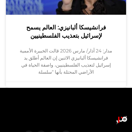
فرانشيسكا ألبانيزي: العالم يسمح
لإسرائيل بتعذيب الفلسطينيين
مدار: 24 آذار/ مارس 2026 قالت الخبيرة الأممية
فرانشيسكا ألبانيزي الاثنين إن العالم أطلق يد
إسرائيل لتعذيب الفلسطينيين، واصفة الحياة في
الأراضي المحتلة بأنها “سلسلة