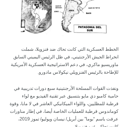
الخطط العسكرية التي كانت تحاك ضد فنزويلا، شملت
انخراط الجيش الأرجنتيني، في ظل الرئيس اليميني السابق
ماوريسيو ماكري، في دعم الاستراتيجية العسكرية الأمريكية
للإطاحة بالرئيس الفنزويلي نيكولاس مادورو.
ونفذت القوات المسلحة الأرجنتينية سبع دورات تدريبية في
حامية كامبو دي مايو بتنسيق عبر تقنية الفيديو مع لواء
قرطبة للمظليين، واللواء الميكانيكي العاشر في لا مابا، وقوة
كوماندوس قرطبة للعمليات الخاصة أيضا، في إطار مناورات
عرفت باسم “بوما” بين أبريل/ نيسان ويوليو/ تموز 2019،
كانت تحاكي غزو فنزويلا.