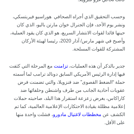
وحسب التحقيق الذي أجراه الصحافي هوراسيو فيربتسكي،
ونشر يوم الأحد، فإن الجنرال خوان مارتن باليو، الذي كان
حينها قائدا لقوات الانتشار السريع، هو الذي كان يقود العملية،
وأصبح في شهر مارس/ آذار 2020، رئيسا لهيئة الأركان
المشتركة للقوات المسلحة.
جدير بالذكر أن هذه العمليات،
تزامنت
مع المرحلة التي كثفت
فيها إدارة الرئيس الأمريكي السابق دونالد ترامب لما أسمته
حملة “الضغط القصوى” ضد فنزويلا، والتي تضمنت فرض
عقوبات أحادية الجانب من طرف واشنطن وحلفائها ضد
كاراكاس، بغرض زعزعة استقرار هذا البلد، صاحبته حملات
إعلامية مظللة بقيادة الاحتكارات الإعلامية العالمية، كما تم
الكشف عن
مخططات
لاغتيال
مادورو
،
فشلت
واحدة منها
على الأقل.