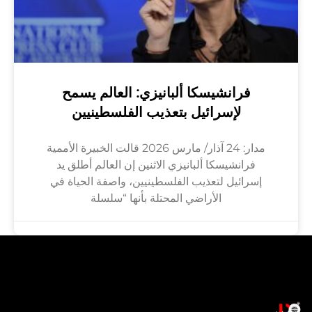
فرانشيسكا ألبانيزي: العالم يسمح
لإسرائيل بتعذيب الفلسطينيين
مدار: 24 آذار/ مارس 2026 قالت الخبيرة الأممية
فرانشيسكا ألبانيزي الاثنين إن العالم أطلق يد
إسرائيل لتعذيب الفلسطينيين، واصفة الحياة في
الأراضي المحتلة بأنها “سلسلة