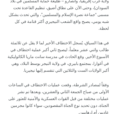
ولاية غرب إفريقيا، وأنصارو – طليعة حماية المسلمين في بلاد
السودان)، وحتى الآن على نطاق أضيق، تنظيم القاعدة تحت
مسمى “جماعة نصرة الإسلام والمسلمين”، والتي تحدث بشكل
شبه يومي، يصبح واقع الشعب النيجيري أكثر قتامة في كل
لحظة.
في هذا السياق، يُسجل الاختطاف الأخير لما لا يقل عن ثلاثمئة
طالب واثني عشر معلماً، ليصبح ثاني أكبر عملية اختطاف في
الأسبوع الأخير. وقع الحادث في مدرسة سانت ماريا الكاثوليكية
في أغوارا، بمجتمع بابيري، في ولاية النيجر بوسط البلاد، وهي
أكبر الولايات الست والثلاثين التي تنقسم إليها نيجيريا.
وفقاً لمصادر الشرطة، وقعت عمليات الاختطاف في الساعات
الأولى من صباح الجمعة الثاني والعشرين، وبعدها تم نشر
عمليات مختلفة من قبل القوات العسكرية والأمنية للعثور على
الجناة، دون تحديد نوع الجناة المقصودين، سواء كانوا مجرمين
عاديين أم إرهابيين.