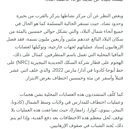
وبغض النظر عن أن مركز نشاطها يتركز بالقرب من بحيرة
وحدود تشاد، حيث تستقر الجالية المسلمة كما هو الحال في
جميع أنحاء شمال البلاد، والتي تشكل حوالي خمسين بالمئة من
سكان البلاد البالغ عددهم مئتين وأربعين مليون نسمة، فقد فضل
الإرهابيون إسناد عملياتهم لجهات خارجية، وتوكيلها لعصابات
المافيا المحلية التي تعمل باسم المتطرفين. كمثال على ذلك،
الهجوم على قطار شركة السكك الحديدية النيجيرية (NRC) على
خط أبوجا-كادونا في آذار/ مارس 2022، والذي خلف اثني عشر
قتيلاً وأسفر عن مئة وخمسين اختطاف بغرض الابتزاز.
كما كلّف المتشددون هذه العصابات المحلية بشن هجمات
وعمليات اختطاف للمدارس في ولايات وسط الشمال (كادونا،
النيجر، بينوي، كوارا، زامفارا)، حيث تضاعفت هذه العمليات بلا
توقف. تُحل معظم هذه الاختطافات بعد دفع الفدية، وإذا لم يتم
ذلك، يُجند الشباب في صفوف الإرهابيين.