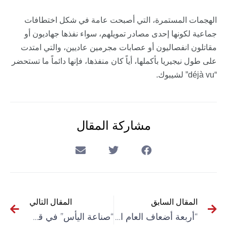
الهجمات المستمرة، التي أصبحت عامة في شكل اختطافات
جماعية لكونها إحدى مصادر تمويلهم، سواء نفذها جهاديون أو
مقاتلون انفصاليون أو عصابات مجرمين عاديين، والتي امتدت
على طول نيجيريا بأكملها، أياً كان منفذها، فإنها دائماً ما تستحضر
“déjà vu” لشيبوك.
مشاركة المقال
المقال السابق
المقال التالي
“أربعة أضعاف العام الماضي”.. تصاعد مقلق للنزاعات العشائرية المسلحة في العراق
“صناعة اليأس” في قطاع غزة