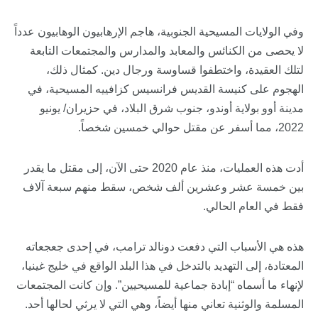
وفي الولايات المسيحية الجنوبية، هاجم الإرهابيون الوهابيون عدداً
لا يحصى من الكنائس والمعابد والمدارس والمجتمعات التابعة
لتلك العقيدة، واختطفوا قساوسة ورجال دين. كمثال ذلك،
الهجوم على كنيسة القديس فرانسيس كزافييه المسيحية، في
مدينة أوو بولاية أوندو، جنوب شرق البلاد، في حزيران/ يونيو
2022، مما أسفر عن مقتل حوالي خمسين شخصاً.
أدت هذه العمليات، منذ عام 2020 حتى الآن، إلى مقتل ما يقدر
بين خمسة عشر وعشرين ألف شخص، سقط منهم سبعة آلاف
فقط في العام الحالي.
هذه هي الأسباب التي دفعت دونالد ترامب، في إحدى جعجعاته
المعتادة، إلى التهديد بالتدخل في هذا البلد الواقع في خليج غينيا،
لإنهاء ما أسماه “إبادة جماعية للمسيحيين”. وإن كانت المجتمعات
المسلمة والوثنية تعاني منها أيضاً، وهي التي لا يرثي لحالها أحد.