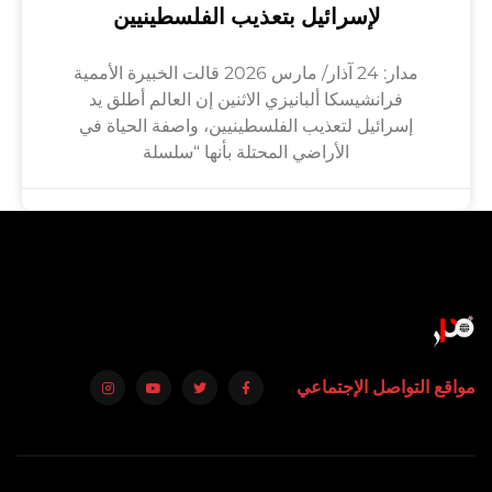
لإسرائيل بتعذيب الفلسطينيين
مدار: 24 آذار/ مارس 2026 قالت الخبيرة الأممية
فرانشيسكا ألبانيزي الاثنين إن العالم أطلق يد
إسرائيل لتعذيب الفلسطينيين، واصفة الحياة في
الأراضي المحتلة بأنها “سلسلة
مواقع التواصل الإجتماعي