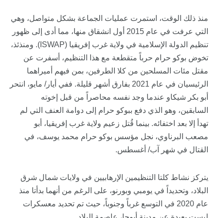
منذ ذلك الوقت، استمرت عمليات الجماعة بشكل متواصل، وهي
التي عرفت في عام 2015 أول انشقاق منها، مما أدى إلى ظهور
تنظيم الدولة الإسلامية في ولاية غرب إفريقيا (ISWAP). ومنذئذ،
تخوض بوكو حرام حرباً متقطعة مع هذا التنظيم، أسفرت عن
مقتل مئات المسلحين من كلا الطرفين، بمن فيهم أميراهما
الرئيسيان في عام 2021 بفارق أشهر قليلة. ففي أيار/ مايو، انتحر
أبو بكر شيكاو عندما وجد نفسه محاصراً من قبل إخوته
السابقين، وهو الذي دفع ببوكو حرام إلى دوامة العنف التي لم
تهدأ إلا بعد اختفائه. بينما قُتل زعيم ولاية غرب إفريقيا، أبو
مصعب البرناوي، نجل مؤسس بوكو حرام محمد يوسف، في
القتال في شهر آب/ أغسطس.
يتركز نشاط كلتا التنظيمين الإرهابيين في ولايات شمال شرق
البلاد، وتحديداً في يومبي وبورنو، على الرغم من أنهما بدأتا منذ
عام 2020 في التوسع غرباً وجنوباً، حيث تم تحديد معسكرات
ليست بعيدة عن مدينة أبوجا، عاصمة البلاد.