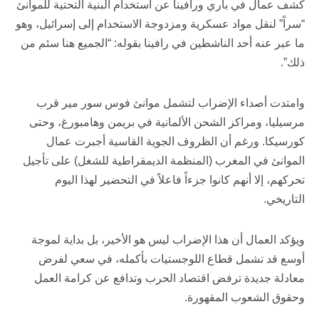
كشف عمال في باري ورافينا عن استخدام البنية التحتية للموانئ
“سراً” لنقل مواد عسكرية ومزدوجة الاستخدام إلى إسرائيل، وهو
ما عبر عنه أحد الناشطين في رافينا بقوله: “الجميع هنا سئم من
ذلك”.
وامتدت أصداء الإضراب لتشمل موانئ فوس سور مير قرب
مرسيليا، ومراكز الشحن الألمانية في بريمن وهامبورغ، وحتى
كورسيكا. ورغم أن الظروف الجوية القاسية أجبرت عمال
الموانئ في المغرب (المنظمة الديمقراطية للشغل) على تأجيل
تحركهم، إلا أنهم كانوا جزءاً فاعلاً في التحضير لهذا اليوم
التاريخي.
ويؤكد العمال أن هذا الإضراب ليس هو الأخير، بل بداية لموجة
أوسع قد تشمل قطاع اللوجستيات بأكمله، في سعي لفرض
معادلة جديدة ترفض اقتصاد الحرب وتدافع عن كرامة العمل
وحقوق الشعوب المقهورة.