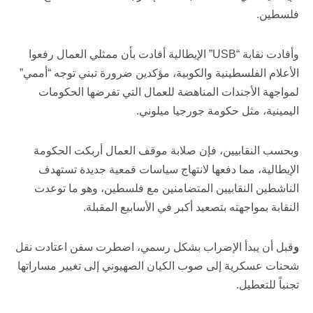
فلسطين.
وأفادت نقابة “USB” الإيطالية أفادت بأن ممثلي العمال رفعوا
الأعلام الفلسطينية والكوبية، مؤكدين ضرورة تبني توجه “أممي”
لمواجهة الأجندات المناهضة للعمال التي تفرضها الحكومات
اليمينية، مثل حكومة جورجيا ميلوني.
وبحسب النقابيين، فإن صلابة موقف العمال أربكت الحكومة
الإيطالية، مما دفعها لانتهاج سياسات قمعية جديدة تستهدف
الناشطين النقابيين المتضامنين مع فلسطين، وهو ما توعدت
النقابة بمواجهته بتصعيد أكبر في الأسابيع المقبلة.
و
قبل أن يبدأ الإضراب بشكل رسمي، اضطرت سفن اعتادت نقل
شحنات عسكرية إلى صوب الكيان الصهيوني إلى تغيير مساراتها
تجنباً للتعطيل.