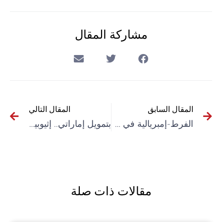
مشاركة المقال
المقال السابق
المقال التالي
الفرط-إمبريالية في حالة اندفاع قصوى: المراسلة 3 (2026)
بتمويل إماراتي.. إثيوبيا تبني معسكرا سريا لتدريب مقاتلين لقوات الدعم السريع
مقالات ذات صلة