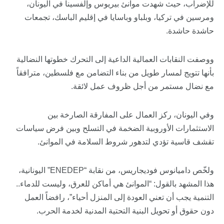
للإضراب، حيث شهدت موانئ بيريوس وإلفسينا في اليونان،
ومرسين في تركيا، وبلباو وباسايا في إقليم الباسك، تجمعات
حاشدة حاشدة.
ووصفت النقابات العمالية الداعية إلى التحرك خطوتها النضالية
بأنها تتويج لمسار طويل من بناء التضامن مع فلسطين، مترافقاً
مع نضال مستمر من أجل ظروف عمل لائقة.
وفي اليونان، ركز العمال على المفارقة الصارخة بين
الاستثمارات الأوروبية الضخمة في التسلح وبين فرض سياسات
تقشف قاسية تؤدي لتدهور شروط السلامة في الموانئ.
ولخّص داميانوس فوديجاريس، من نقابة “ENEDEP” اليونانية،
هذا المشهد بالقول: “الموانئ هي أماكن للعرق، وليست للدماء..
التنمية يجب أن تعني العودة إلى المنزل أحياء”، رافضاً العمل
دون حقوق أو تحويل البنية التحتية المدنية لخدمة الحرب.