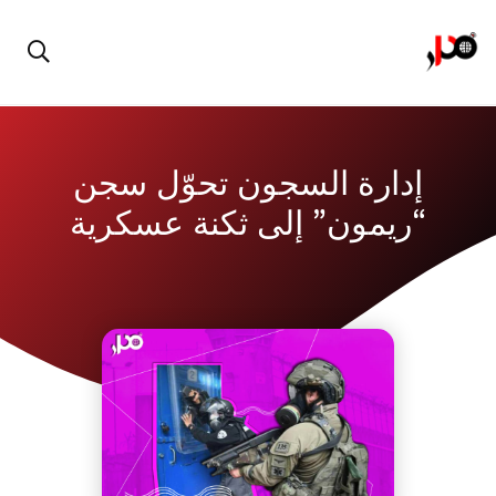
إدارة السجون تحوّل سجن
“ريمون” إلى ثكنة عسكرية